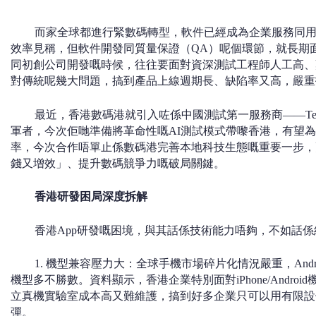
而家全球都進行緊數碼轉型，軟件已經成為企業服務同
效率見稱，但軟件開發同質量保證（QA）呢個環節，就長期
同初創公司開發嘅時候，往往要面對資深測試工程師人工高、
對傳統呢幾大問題，搞到產品上線週期長、缺陷率又高，嚴重
最近，香港數碼港就引入咗係中國測試第一服務商——Tes
軍者，今次佢哋準備將革命性嘅AI測試模式帶嚟香港，有望為企
率，今次合作唔單止係數碼港完善本地科技生態嘅重要一步，
錢又增效」、提升數碼競爭力嘅破局關鍵。
香港研發困局深度拆解
香港App研發嘅困境，與其話係技術能力唔夠，不如話
1. 機型兼容壓力大：全球手機市場碎片化情況嚴重，Androi
機型多不勝數。資料顯示，香港企業特別面對iPhone/Andr
立真機實驗室成本高又難維護，搞到好多企業只可以用有限設
彈。