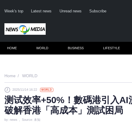
Week's top
Latest news
Unread news
Subscribe
HOME
WORLD
BUSINESS
LIFESTYLE
Reme
Home
WORLD
2025/11/14 16:22
WORLD
Click
测试效率+50%！數碼港引入AI測
破解香港「高成本」測試困局
by: news , Source: 未知