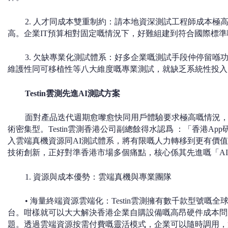
2. 人才同成本雙重制約：請本地資深測試工程師成本極
高。企業IT預算相對固定嘅情況下，好難組建到符合國際標準
3. 欠缺專業化測試體系：好多企業嘅測試手段仲停留喺
維護性同可移植性等八大維度嘅專業測試，就缺乏系統性投入
Testin
雲測先進
AI
測試方案
面對產品迭代週期愈嚟愈快同用戶體驗要求極高嘅情況
術密集型。Testin雲測香港公司副總餘得水認爲 ：「香港A
入雲端真機資源同AI測試體系，將有限嘅人力轉移到更有價值嘅
技術創新，正好對準香港市場多個痛點，核心係其先進嘅「A
1. 資源與成本優勢：雲端真機與專業團隊
• 海量終端資源雲端化：Testin雲測擁有數千款型號嘅全球
台。咁樣就可以大大解決香港企業自購設備嘅高昂硬件成本問
題。透過雲端資源按需付費嘅靈活模式，企業可以隨時調用，