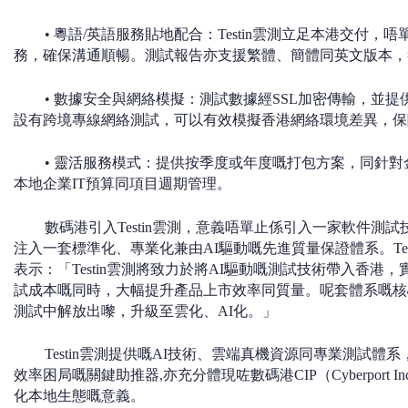
• 粵語/英語服務貼地配合：Testin雲測立足本港交付
務，確保溝通順暢。測試報告亦支援繁體、簡體同英文版本，
• 數據安全與網絡模擬：測試數據經SSL加密傳輸，並
設有跨境專線網絡測試，可以有效模擬香港網絡環境差異，保
• 靈活服務模式：提供按季度或年度嘅打包方案，同針
本地企業IT預算同項目週期管理。
數碼港引入Testin雲測，意義唔單止係引入一家軟件測
注入一套標準化、專業化兼由AI驅動嘅先進質量保證體系。Te
表示：「Testin雲測將致力於將AI驅動嘅測試技術帶入香
試成本嘅同時，大幅提升產品上市效率同質量。呢套體系嘅核
測試中解放出嚟，升級至雲化、AI化。」
Testin雲測提供嘅AI技術、雲端真機資源同專業測試體
效率困局嘅關鍵助推器,亦充分體現咗數碼港CIP（Cyberport Inc
化本地生態嘅意義。