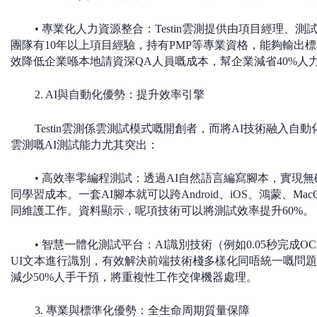
• 專業化人力資源整合：Testin雲測提供由項目經理
團隊有10年以上項目經驗，持有PMP等專業資格，能夠輸出
效降低企業喺本地請資深QA人員嘅成本，幫企業減省40%人
2. AI與自動化優勢：提升效率引擎
Testin雲測係雲測試模式嘅開創者，而將AI技術融入自動
雲測嘅AI測試能力尤其突出：
• 高效率零編程測試：透過AI自然語言編寫腳本，實現
同學習成本。一套AI腳本就可以跨Android、iOS、鴻蒙、Ma
同維護工作。資料顯示，呢項技術可以將測試效率提升60%。
• 智慧一體化測試平台：AI識別技術（例如0.05秒完成
UI文本進行識別，有效解決前端技術棧多樣化同唔統一嘅問
減少50%人手干預，將重複性工作交俾機器處理。
3. 專業與標準化優勢：全生命周期質量保障